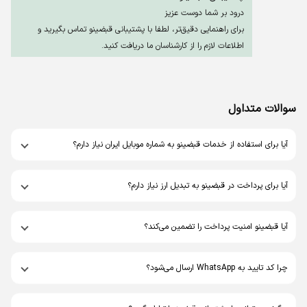
درود بر شما دوست عزیز
برای راهنمایی دقیق‌تر، لطفا با پشتیبانی قبضینو تماس بگیرید و
اطلاعات لازم را از کارشناسان ما دریافت کنید.
سپاس از همراهی شما
غلامرضا اینانلویغمورلو
سوالات متداول
کارت ب کارت
آیا برای استفاده از خدمات قبضینو به شماره موبایل ایران نیاز دارم؟
پشتیبانی قبضینو
درود بر شما دوست گرامی
آیا برای پرداخت در قبضینو به تبدیل ارز نیاز دارم؟
برای استفاده از خدمت کارت به کارت قبضینو،‌ باید اپلیکیشن آن را
دانلود و نصب کنید. پس از ورود به این خدمت اطلاعات کارت مبدا و
آیا قبضینو امنیت پرداخت را تضمین می‌کند؟
مقصد را وارد و مراحل انتقال را طی کنید.
با تشکر
چرا کد تایید به WhatsApp ارسال می‌شود؟