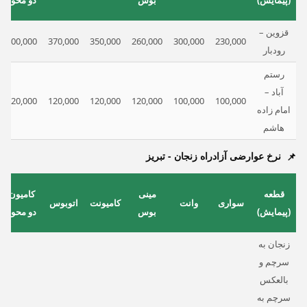
قزوین –
400,000
370,000
350,000
260,000
300,000
230,000
رودبار
رستم
آباد –
120,000
120,000
120,000
120,000
100,000
100,000
امام زاده
هاشم
نرخ عوارضی آزادراه زنجان - تبریز
قطعه
مینی
کامیون
سواری
وانت
کامیونت
اتوبوس
(پیمایش)
بوس
دو محور
زنجان به
سرچم و
بالعکس
سرچم به