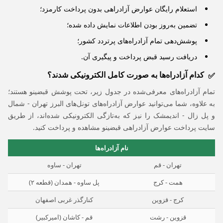
استعلام رایگان عوارض آزادراهی بدون پرداخت کارمزد؛
تضمین به‌روز بودن اطلاعات نمایش داده شده؛
پوشش‌دهی تمام آزادراه‌های پرتردد کشور؛
دریافت رسید قبض پرداخت و پیگیری آن.
کدام آزادراه‌ها به صورت کامل الکترونیکی شدند؟
تمام آزادراه‌های معرفی‌شده در جدول زیر، تحت پوشش قبضینو هستند؛
به علاوه، شما می‌توانید عوارض آزادراه‌های تونل‌های البرز تهران - شمال
و پل زال - اندیمشک را نیز که به‌تازگی الکترونیکی شده‌اند، از طریق
سایت پرداخت عوارض آزادراهی قبضینو مشاهده و پرداخت کنید.
نام آزادراه‌ها
تهران - قم
تهران - ساوه
همت - کرج
پل ساوه - همدان (قطعه ۲)
کرج - قزوین
کنارگذر غربی اصفهان
قزوین - رشت
قم - کاشان (امیرکبیر)