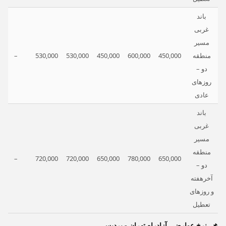
باند
غربی
مسیر
منطقه
450,000
600,000
450,000
530,000
530,000
–
دو –
روزهای
عادی
باند
غربی
مسیر
منطقه
–
720,000
720,000
650,000
780,000
650,000
دو –
آخرهفته
و روزهای
تعطیل
نرخ عوارضی آزادراه تهران - پردیس