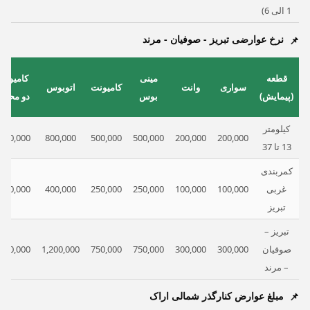
1 الی 6)
نرخ عوارضی تبریز - صوفیان - مرند
قطعه
مینی
کامیون
سواری
وانت
کامیونت
اتوبوس
(پیمایش)
بوس
دو محور
کیلومتر
600,000
800,000
500,000
500,000
200,000
200,000
13 تا 37
کمربندی
غربی
100,000
100,000
250,000
250,000
400,000
300,000
تبریز
تبریز –
صوفیان
300,000
300,000
750,000
750,000
1,200,000
900,000
– مرند
مبلغ عوارض کنارگذر شمالی اراک