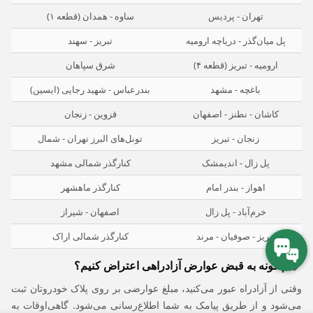
تهران - پردیس
ساوه - همدان (قطعه ۱)
پل میان‌گذر - دریاچه ارومیه
تبریز - سهند
ارومیه - تبریز (قطعه ۴)
شرق سپاهان
باغچه - مشهد
بندرعباس - شهید رجایی (ایسین)
کاشان - نطنز - اصفهان
قزوین - زنجان
زنجان - تبریز
تونل‌های البرز تهران - شمال
پل زال - اندیمشک
کنارگذر شمالی مشهد
اهواز - بندر امام
کنارگذر ماهشهر
خرم‌آباد - پل زال
اصفهان - شیراز
تبریز - صوفیان - مرند
کنارگذر شمالی اراک
چگونه به قبض عوارض آزادراهی اعتراض کنیم؟
وقتی از آزادراه عبور می‌کنید، مبلغ عوارضی بر روی پلاک خودروتان ثبت
می‌شود و از طریق پیامک به شما اطلاع‌رسانی می‌شود. گاهی‌اوقات به